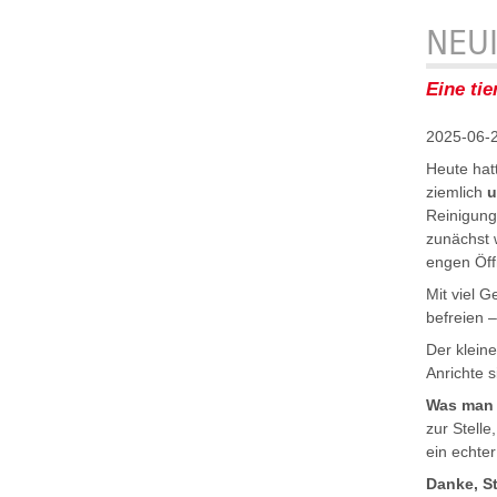
NEU
Eine ti
2025-06-
Heute hat
ziemlich
u
Reinigung
zunächst w
engen Öff
Mit viel 
befreien –
Der klein
Anrichte s
Was man a
zur Stell
ein echter
Danke, St