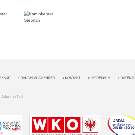
RKAUF
»
RAUCHFANGKEHRER
»
KONTAKT
»
IMPRESSUM
»
DATENS
Johann in Tirol