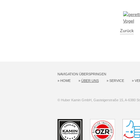
Zurück
NAVIGATION ÜBERSPRINGEN
»
HOME
»
ÜBER UNS
»
SERVICE
»
VE
© Huber Kamin GmbH, Gasteigerstraße 15, A-6380 St. 