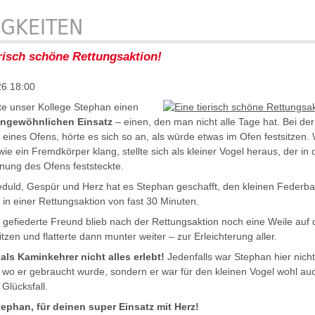
IGKEITEN
erisch schöne Rettungsaktion!
26 18:00
te unser Kollege Stephan einen
ngewöhnlichen Einsatz
– einen, den man nicht alle Tage hat. Bei der
 eines Ofens, hörte es sich so an, als würde etwas im Ofen festsitzen.
ie ein Fremdkörper klang, stellte sich als kleiner Vogel heraus, der in 
nung des Ofens feststeckte.
Geduld, Gespür und Herz hat es Stephan geschafft, den kleinen Federbal
 in einer Rettungsaktion von fast 30 Minuten.
e gefiederte Freund blieb nach der Rettungsaktion noch eine Weile auf 
itzen und flatterte dann munter weiter – zur Erleichterung aller.
ls Kaminkehrer nicht alles erlebt!
Jedenfalls war Stephan hier nicht
e, wo er gebraucht wurde, sondern er war für den kleinen Vogel wohl au
 Glücksfall.
ephan, für deinen super Einsatz mit Herz!