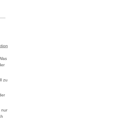
 Was
der
l zu
der
 nur
ch