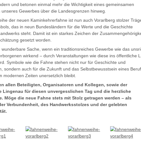
dern und betonen einmal mehr die Wichtigkeit eines gemeinsamen
s unseres Gewerbes über die Landesgrenzen hinweg.
eihe der neuen Kaminkehrerfahne ist nun auch Vorarlberg stolzer Träg
bols, das in neun Bundesländern für die Werte und die Geschichte
andwerks steht. Damit ist ein starkes Zeichen der Zusammengehörigke
chätzung gesetzt worden.
ne wunderbare Sache, wenn ein traditionsreiches Gewerbe wie das unsr
erborgenen wirkend – durch Veranstaltungen wie diese ins öffentliche L
ird. Symbole wie die Fahne stehen nicht nur für Geschichte und
, sondern auch für die Zukunft und das Selbstbewusstsein eines Beruf
n modernen Zeiten unersetzlich bleibt.
n allen Beteiligten, Organisatoren und Kollegen, sowie der
 Lingenau für diesen unvergesslichen Tag und die herzliche
. Möge die neue Fahne stets mit Stolz getragen werden – als
der Verbundenheit, des Handwerksstolzes und der gelebten
tät.