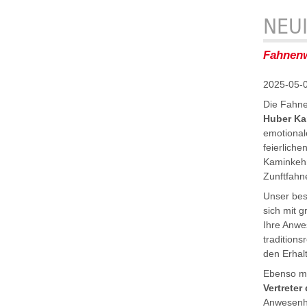
NEU
Fahnenw
2025-05-
Die Fahne
Huber Ka
emotionale
feierliche
Kaminkehr
Zunftfahn
Unser bes
sich mit 
Ihre Anwe
tradition
den Erhal
Ebenso mö
Vertreter
Anwesenhe