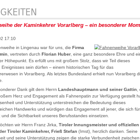
IGKEITEN
eihe der Kaminkehrer Vorarlberg – ein besonderer Mom
02 17:10
nweihe in Lingenau war für uns, die
Firma
min
, vertreten durch
Florian Huber
, eine ganz besondere Ehre und ei
r Höhepunkt. Es erfüllt uns mit großem Stolz, dass wir Teil dieses
n Ereignisses sein dürfen – einem historischen Tag für das
erwesen in Vorarlberg. Als letztes Bundesland erhielt nun Vorarlberg d
e.
onderer Dank gilt dem Herrn
Landeshauptmann und seiner Gattin
,
großem Herz und Engagement als Fahnenpatin zur Verfügung gestellt ha
senheit und Unterstützung unterstreichen die Bedeutung dieses
sreichen Handwerks und würdigen das Engagement all jener, die sich für
t und die Sichtbarkeit unseres Berufsstandes einsetzen.
chten wir Herrn Franz Jirka,
Tiroler Innungsmeister und offiziellen
 der Tiroler Kaminkehrer, Frieß Stefan
(Imst), herzlich danken. Seine
it und seine Unterstützung zeigen die starke Verbundenheit zwischen