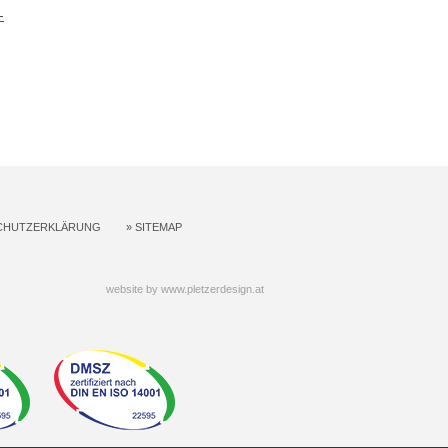
CHUTZERKLÄRUNG
»
SITEMAP
website by
www.pletzerdesign.at