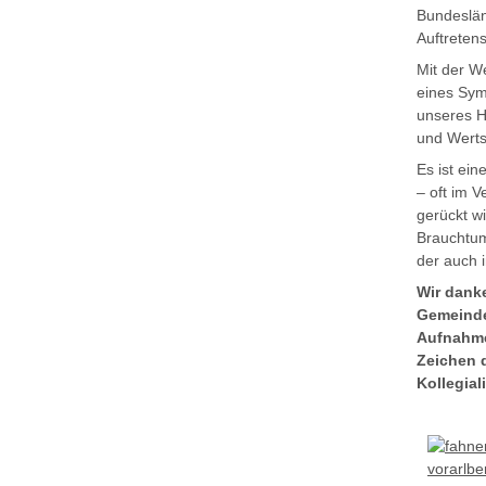
Bundeslän
Auftreten
Mit der W
eines Sym
unseres H
und Werts
Es ist ei
– oft im V
gerückt w
Brauchtum
der auch i
Wir danke
Gemeinde
Aufnahme
Zeichen 
Kollegiali