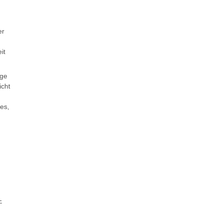
er
it
ige
icht
es,