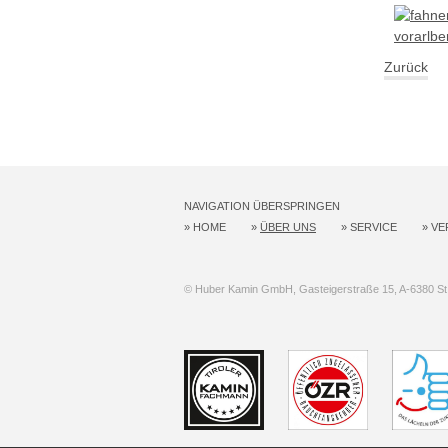
Zurück
NAVIGATION ÜBERSPRINGEN
»
HOME
»
ÜBER UNS
»
SERVICE
»
VE
© Huber Kamin GmbH, Gasteigerstraße 15, A-6380 St. 