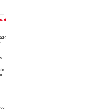
ent
n
ie
 die
t.
 den