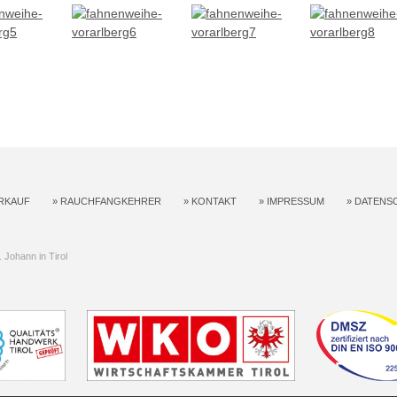
RKAUF
»
RAUCHFANGKEHRER
»
KONTAKT
»
IMPRESSUM
»
DATENS
Johann in Tirol