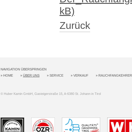
kB)
Zurück
NAVIGATION ÜBERSPRINGEN
»
HOME
»
ÜBER UNS
»
SERVICE
»
VERKAUF
»
RAUCHFANGKEHRER
© Huber Kamin GmbH, Gasteigerstraße 15, A-6380 St. Johann in Tirol