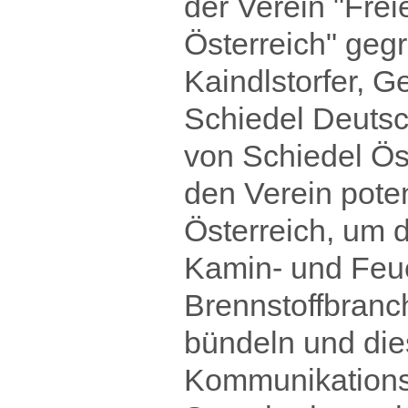
der Verein "Fre
Österreich" geg
Kaindlstorfer, G
Schiedel Deuts
von Schiedel Öst
den Verein poten
Österreich, um d
Kamin- und Feue
Brennstoffbranch
bündeln und die
Kommunikationsp