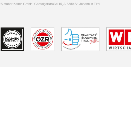
© Huber Kamin GmbH, Gasteigerstraße 15, A-6380 St. Johann in Tirol