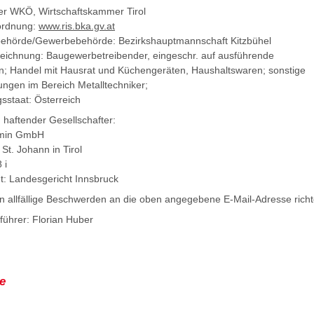
der WKÖ, Wirtschaftskammer Tirol
rdnung:
www.ris.bka.gv.at
sbehörde/Gewerbebehörde:
Bezirkshauptmannschaft Kitzbühel
zeichnung:
Baugewerbetreibender, eingeschr. auf ausführende
n
;
Handel mit Hausrat und Küchengeräten, Haushaltswaren;
sonstige
ungen im Bereich Metalltechniker;
sstaat: Österreich
 haftender Gesellschafter:
min GmbH
St. Johann in Tirol
 i
t: Landesgericht Innsbruck
n allfällige Beschwerden an die oben angegebene E-Mail-Adresse richt
führer: Florian Huber
e