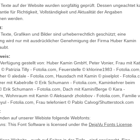
 Texte auf der Website wurden sorgfältig geprüft. Dessen ungeachtet 
ntie für Richtigkeit, Vollständigkeit und Aktualität der Angaben
en werden.
t:
Texte, Grafiken und Bilder sind urheberrechtlich geschützt; eine
g wird nur mit ausdrücklicher Genehmigung der Firma Huber Kamin
aubt.
weis:
 Verfügung gestellt von: Huber Kamin GmbH, Peter Vonier, Frau mit Ka
© Patrizia Tilly - Fotolia.com, Feuerstelle © khlorine1983 - Fotolia.com
her © aledale - Fotolia.com, Hausdach mit Kamin © pixelplot - Fotolia.
er mit Kabelrolle © Erik Schumann - Fotolia.com, Kaminkehrer beim
© Erik Schumann - Fotolia.com, Dach mit Kamin/Berge © Kara -
om, Wohnraum mit Kamin © Aleksandr zholobov - Fotolia.com, Familie v
yul - Fotolia.com, Frau telefoniert © Pablo Calvog/Shutterstock.com
:
nden auf unserer Webiste folgende Webfonts:
ns: This Font Software is licensed under the
DejaVu Fonts License
.