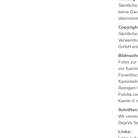
Sämtliche
keine Gara
übernomm
Copyrigh
Sämtliche 
Verwendun
GmbH erl
Bildnach
Fotos zur
vor Kamin 
Feuerlösc
Kaminkehr
Reinigen 
Fotolia.c
Kamin © n
Schriften
Wir verwe
DejaVu Sa
Links: