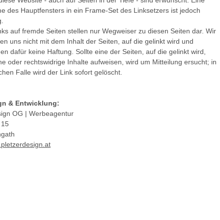
diese Website - auch auf Seiten in der Tiefe - sind erwünscht. Eine
 des Hauptfensters in ein Frame-Set des Linksetzers ist jedoch
g.
nks auf fremde Seiten stellen nur Wegweiser zu diesen Seiten dar. Wir
eren uns nicht mit dem Inhalt der Seiten, auf die gelinkt wird und
 dafür keine Haftung. Sollte eine der Seiten, auf die gelinkt wird,
e oder rechtswidrige Inhalte aufweisen, wird um Mitteilung ersucht; in
hen Falle wird der Link sofort gelöscht.
n & Entwicklung:
sign OG | Werbeagentur
 15
ngath
pletzerdesign.at