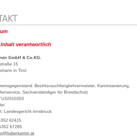
TAKT
sum
Inhalt verantwortlich
min GmbH & Co.KG.
straße 15
ohann in Tirol
mensgegenstand:
Bezirksrauchfangkehrermeister, Kaminsanierung,
herservice, Sachverständiger für Brandschutz
ATU32010203
9m
t: Landesgericht Innsbruck
5352
62415
5352
67285
fo@huberkamin.at