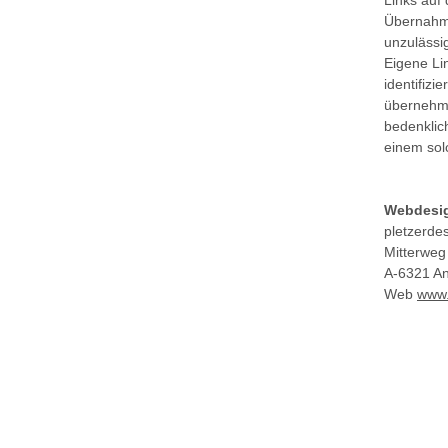
Links auf 
Übernahme
unzulässi
Eigene Li
identifizi
übernehmen
bedenklich
einem solc
Webdesig
pletzerde
Mitterweg
A-6321 A
Web
www.