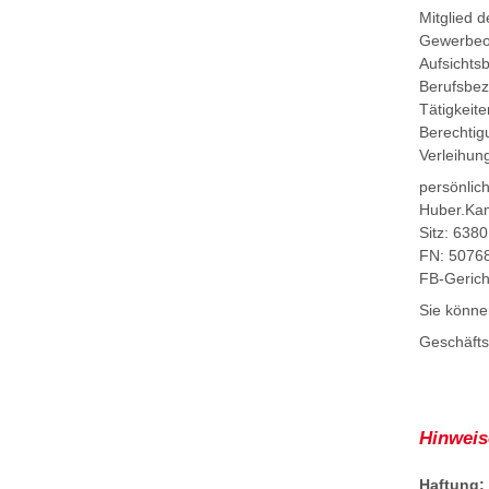
Mitglied 
Gewerbeo
Aufsicht
Berufsbe
Tätigkeite
Berechtig
Verleihung
persönlich
Huber.Ka
Sitz:
6380 
FN:
50768
FB-Gerich
Sie könne
Geschäfts
Hinweis
Haftung: