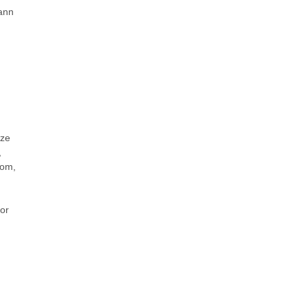
kann
tze
,
com,
or