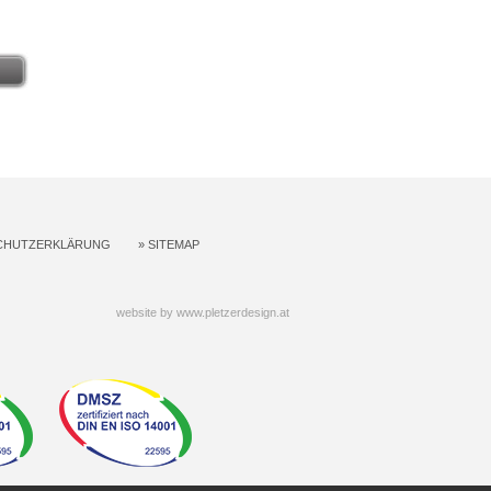
CHUTZERKLÄRUNG
»
SITEMAP
website by
www.pletzerdesign.at