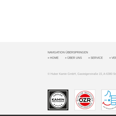
NAVIGATION ÜBERSPRINGEN
»
HOME
»
ÜBER UNS
»
SERVICE
»
VE
© Huber Kamin GmbH, Gasteigerstraße 15, A-6380 St. 